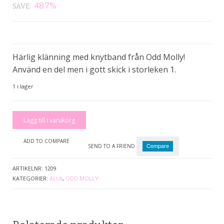
ursprungliga
nuvarande
48.7%
SAVE:
priset
priset
var:
är:
390kr.
200kr.
Härlig klänning med knytband från Odd Molly!
Använd en del men i gott skick i storleken 1.
1 i lager
Klänning
Lägg till i varukorg
mängd
ADD TO COMPARE
Compare
SEND TO A FRIEND
ARTIKELNR:
1209
KATEGORIER:
ALLA
,
ODD MOLLY