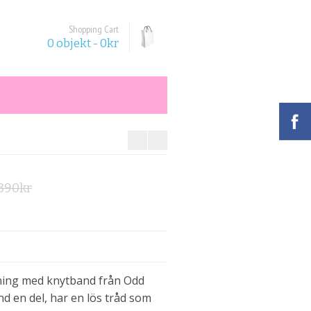
Shopping Cart
0 objekt -
0
kr
Det
Det
390
kr
ursprungliga
nuvarande
priset
priset
var:
är:
390kr.
200kr.
ning med knytband från Odd
nd en del, har en lös tråd som