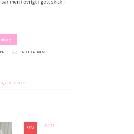
isar men i övrigt i gott skick i
arukorg
PARE
SEND TO A FRIEND
LA
,
ODD MOLLY
REA!