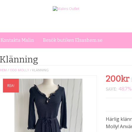
Kontakta Malin
Besök butiken Elsashem.se
Klänning
HEM
/
ODD MOLLY
/ KLÄNNING
200
kr
REA!
48.7%
SAVE:
Härlig klän
Molly! Anvä