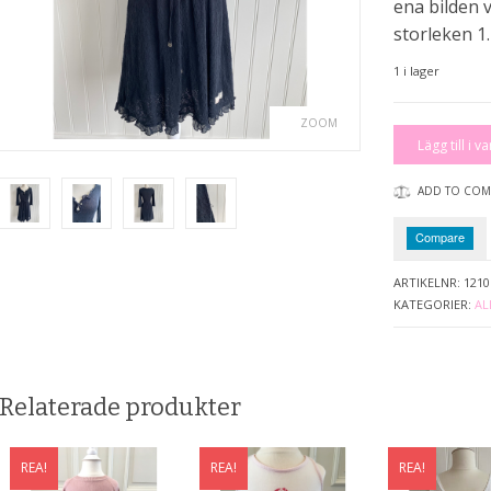
ena bilden v
storleken 1.
1 i lager
ZOOM
Klänning
Lägg till i v
mängd
ADD TO COM
Compare
ARTIKELNR:
1210
KATEGORIER:
AL
Relaterade produkter
REA!
REA!
REA!