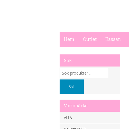
Hem
Outlet
Kassan
Sök
Sök
efter:
Sök
Varumärke
ALLA