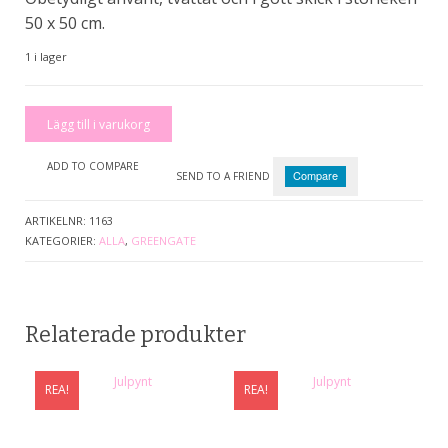
50 x 50 cm.
1 i lager
Kuddfodral
Lägg till i varukorg
mängd
ADD TO COMPARE
Compare
SEND TO A FRIEND
ARTIKELNR:
1163
KATEGORIER:
ALLA
,
GREENGATE
Relaterade produkter
REA!
REA!