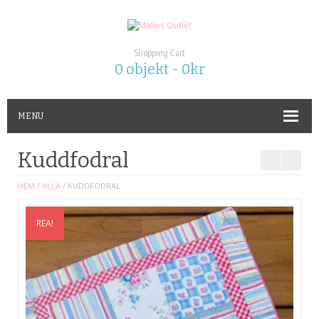
Shopping Cart
0 objekt -
0
kr
MENU
Kuddfodral
HEM
/
ALLA
/ KUDDFODRAL
REA!