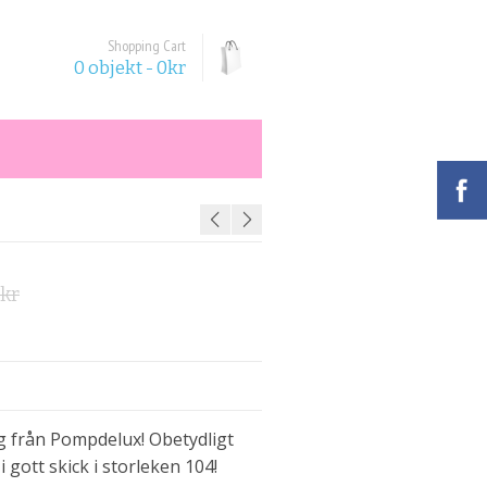
Shopping Cart
0 objekt -
0
kr
Det
Det
kr
ursprungliga
nuvarande
priset
priset
var:
är:
50kr.
30kr.
g från Pompdelux! Obetydligt
 gott skick i storleken 104!