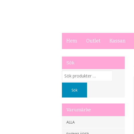
Hem
Outlet
Kassan
Sök
Sök
efter:
Sök
Varumärke
ALLA