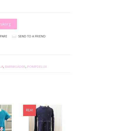
arukorg
PARE
SEND TO A FRIEND
LA
,
BARNKLÄDER
,
POMPDELUX
REA!