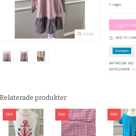
1 i lager
Klänning
Lägg till i v
(barn)
mängd
ZOOM
ADD TO COM
Compare
ARTIKELNR:
802
KATEGORIER:
AL
Relaterade produkter
REA!
REA!
REA!