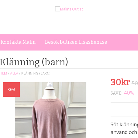
Kontakta Malin
Besök butiken Elsashem.se
Klänning (barn)
HEM
/
ALLA
/ KLÄNNING (BARN)
30
kr
50
REA!
40%
SAVE:
Söt klännin
använd och i