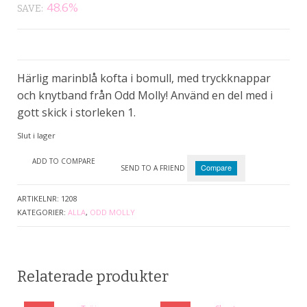
ursprungliga
nuvarande
48.6%
SAVE:
priset
priset
var:
är:
350kr.
180kr.
Härlig marinblå kofta i bomull, med tryckknappar
och knytband från Odd Molly! Använd en del med i
gott skick i storleken 1.
Slut i lager
ADD TO COMPARE
Compare
SEND TO A FRIEND
ARTIKELNR:
1208
KATEGORIER:
ALLA
,
ODD MOLLY
Relaterade produkter